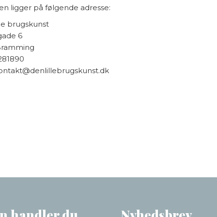
en ligger på følgende adresse:
lle brugskunst
gade 6
Bramming
6281890
kontakt@denlillebrugskunst.dk
n handler du
Nyhedsbrev