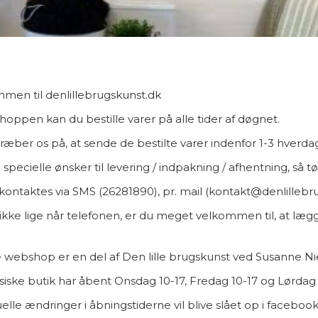
men til denlillebrugskunst.dk
hoppen kan du bestille varer på alle tider af døgnet.
træber os på, at sende de bestilte varer indenfor 1-3 hverda
 specielle ønsker til levering / indpakning / afhentning, så 
 kontaktes via SMS (26281890), pr. mail (kontakt@denlillebr
 ikke lige når telefonen, er du meget velkommen til, at lægge
.
webshop er en del af Den lille brugskunst ved Susanne Ni
siske butik har åbent Onsdag 10-17, Fredag 10-17 og Lørdag 9
elle ændringer i åbningstiderne vil blive slået op i facebo