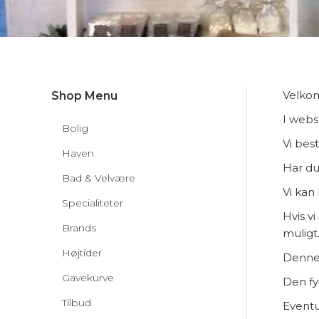
Velkom
Shop Menu
I webs
Bolig
Vi bes
Haven
Har du
Bad & Velvære
Vi kan
Specialiteter
Hvis vi
Brands
muligt
Højtider
Denne 
Gavekurve
Den fy
Tilbud
Eventu