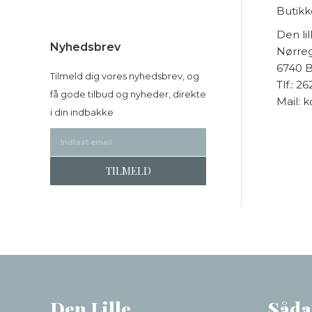
Butikk
Den li
Nyhedsbrev
Nørre
6740 
Tilmeld dig vores nyhedsbrev, og
Tlf.: 2
få gode tilbud og nyheder, direkte
Mail: 
i din indbakke
Den Lille
Såda