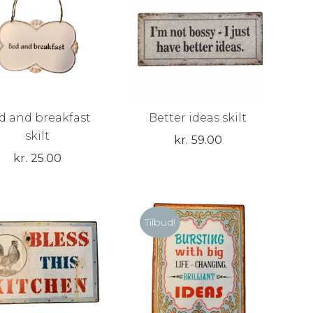
kr.109.00.
kr.69.00.
d and breakfast
Better ideas skilt
skilt
kr.
59.00
kr.
25.00
Tilbud!