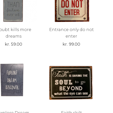
oubt kills more
Entrance only do not
dreams
enter
kr.
59.00
kr.
99.00
Explore Dream
Faith skilt