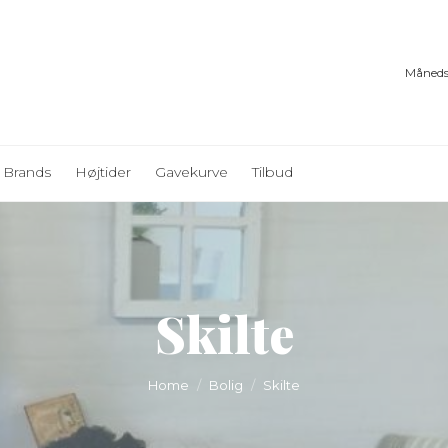
Måneds
Brands
Højtider
Gavekurve
Tilbud
Skilte
You are here:
Home
Bolig
Skilte