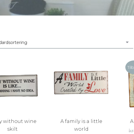
Til
y without wine
A family is a little
A
skilt
world
kr