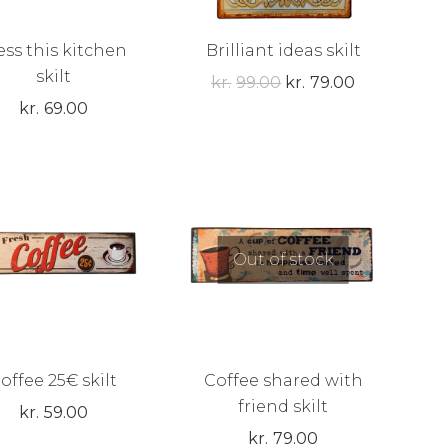
ess this kitchen
Brilliant ideas skilt
skilt
Den
Den
kr.
99.00
kr.
79.00
kr.
69.00
oprindelige
aktuelle
pris
pris
var:
er:
kr.99.00.
kr.79.00.
Out of stock
offee 25€ skilt
Coffee shared with
friend skilt
kr.
59.00
kr.
79.00