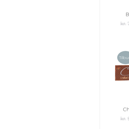
B
kr.
Tilbu
Ch
kr.