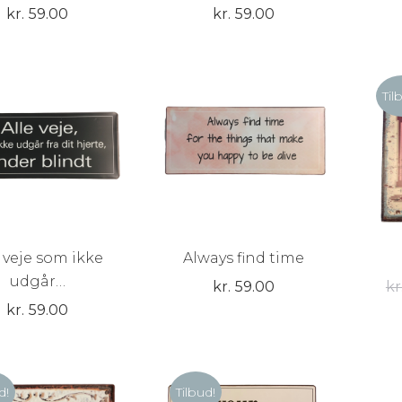
kr.
59.00
kr.
59.00
Til
e veje som ikke
Always find time
udgår…
kr.
59.00
kr
kr.
59.00
d!
Tilbud!