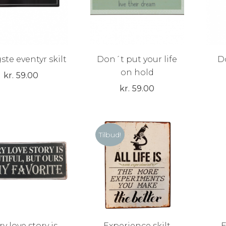
ste eventyr skilt
Don´t put your life
D
on hold
kr.
59.00
kr.
59.00
Tilbud!
ry love story is
Experience skilt