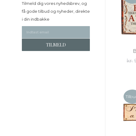
Tilmeld dig vores nyhedsbrev, og
få gode tilbud og nyheder, direkte
i din indbakke
B
kr.
Tilbu