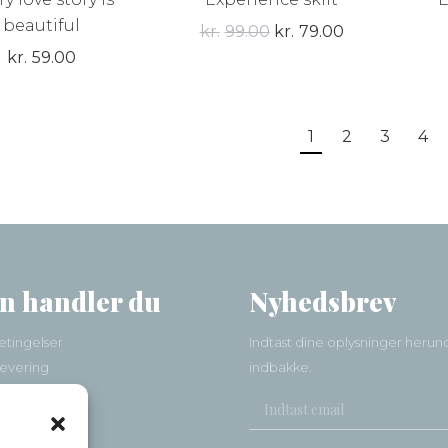
beautiful
Den
Den
kr.
99.00
kr.
79.00
kr.
59.00
oprindelige
aktuelle
pris
pris
var:
er:
1
2
3
4
kr.99.00.
kr.79.00.
n handler du
Nyhedsbrev
tingelser
Indtast dine oplysninger herun
levering
indbakke.
ionsret
vice