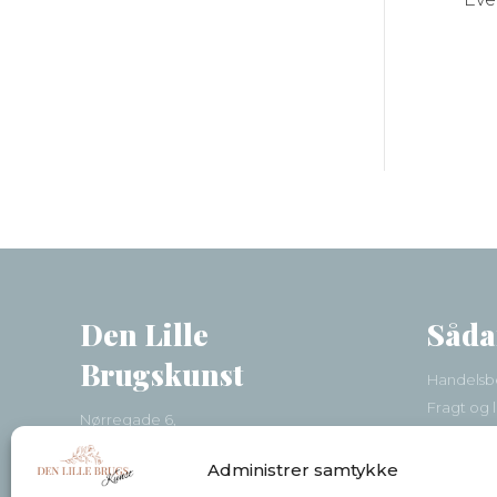
Den Lille
Såda
Brugskunst
Handelsbe
Fragt og 
Nørregade 6,
Betaling
6740 Bramming
Reklamat
Administrer samtykke
+45 26281890
Kundeser