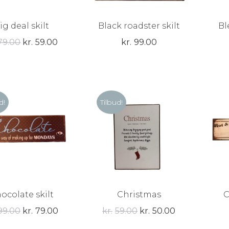
ig deal skilt
Black roadster skilt
Bl
Den
Den
79.00
kr.
59.00
kr.
99.00
oprindelige
aktuelle
pris
pris
var:
er:
kr.79.00.
kr.59.00.
d!
Tilbud!
ocolate skilt
Christmas
C
Den
Den
Den
Den
99.00
kr.
79.00
kr.
59.00
kr.
50.00
oprindelige
aktuelle
oprindelige
aktuelle