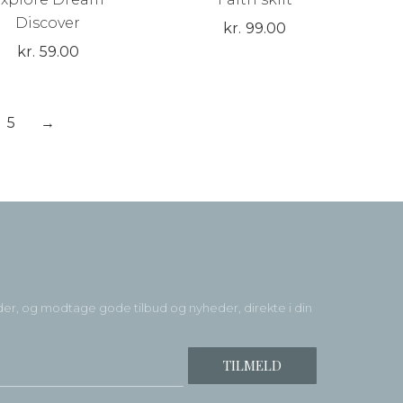
Discover
kr.
99.00
kr.
59.00
5
→
der, og modtage gode tilbud og nyheder, direkte i din