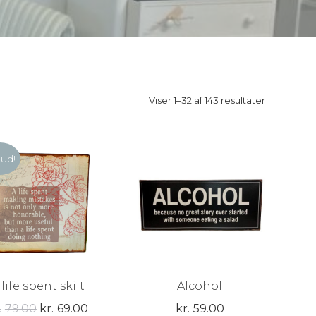
Viser 1–32 af 143 resultater
bud!
 life spent skilt
Alcohol
Den
Den
.
79.00
kr.
69.00
kr.
59.00