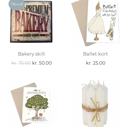
Tilbud!
Bakery skilt
Ballet kort
Den
Den
kr.
75.00
kr.
50.00
kr.
25.00
oprindelige
aktuelle
pris
pris
var:
er:
kr.75.00.
kr.50.00.