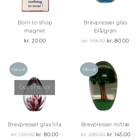
Born to shop
Brevpresser glas
magnet
blå/grøn
Den
Den
kr.
20.00
kr.
139.00
kr.
80.00
oprindelige
aktu
pris
pris
var:
er:
Tilbud!
Tilbud!
kr.139.00.
kr.8
Out of stock
Brevpresser glas lilla
Brevpresser m/træ
Den
Den
Den
De
kr.
139.00
kr.
80.00
kr.
285.00
kr.
145.00