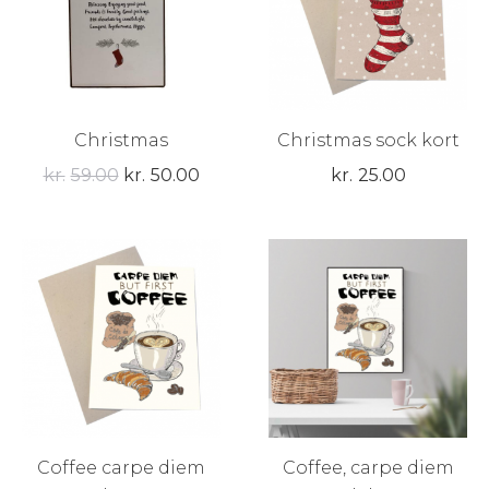
Christmas
Christmas sock kort
Den
Den
kr.
59.00
kr.
50.00
kr.
25.00
oprindelige
aktuelle
pris
pris
var:
er:
kr.59.00.
kr.50.00.
Coffee carpe diem
Coffee, carpe diem