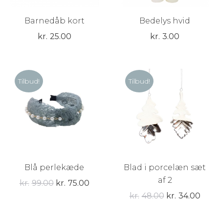
Barnedåb kort
Bedelys hvid
kr.
25.00
kr.
3.00
Tilbud!
Tilbud!
Blå perlekæde
Blad i porcelæn sæt
af 2
Den
Den
kr.
99.00
kr.
75.00
Den
Den
kr.
48.00
kr.
34.00
oprindelige
aktuelle
oprindelige
aktu
pris
pris