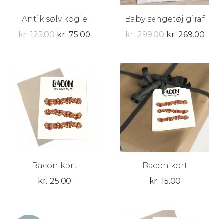
Antik sølv kogle
Baby sengetøj giraf
Den
Den
Den
De
kr.
125.00
kr.
75.00
kr.
299.00
kr.
269.00
oprindelige
aktuelle
oprindelige
akt
pris
pris
pris
pris
var:
er:
var:
er:
kr.125.00.
kr.75.00.
kr.299.00.
kr.
Bacon kort
Bacon kort
kr.
25.00
kr.
15.00