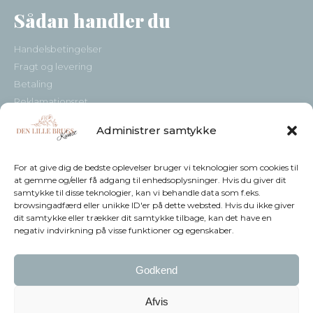
Sådan handler du
Handelsbetingelser
Fragt og levering
Betaling
Reklamationsret
Kundeservice
Administrer samtykke
Sådan handler du
Kontakt
For at give dig de bedste oplevelser bruger vi teknologier som cookies til
at gemme og/eller få adgang til enhedsoplysninger. Hvis du giver dit
Nyhedsbrev
samtykke til disse teknologier, kan vi behandle data som f.eks.
browsingadfærd eller unikke ID'er på dette websted. Hvis du ikke giver
dit samtykke eller trækker dit samtykke tilbage, kan det have en
Indtast dine oplysninger herunder, og modtage gode tilbud og
negativ indvirkning på visse funktioner og egenskaber.
nyheder, direkte i din indbakke.
Godkend
Afvis