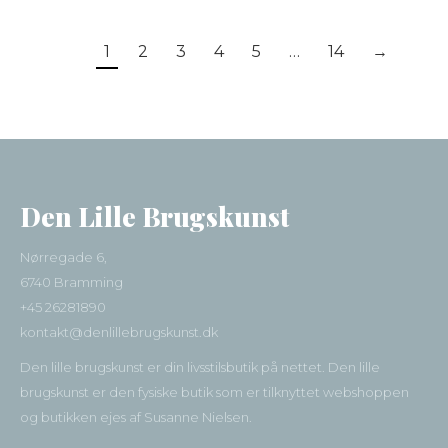
1
2
3
4
5
…
14
→
Den Lille Brugskunst
Nørregade 6,
6740 Bramming
+45 26281890
kontakt@denlillebrugskunst.dk
Den lille brugskunst er din livsstilsbutik på nettet. Den lille
brugskunst er den fysiske butik som er tilknyttet webshoppen
og butikken ejes af Susanne Nielsen.