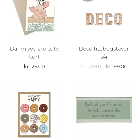
Damn you are cute
Deco træbogstaver
kort
s/4
Den
Den
kr.
25.00
kr.
249.00
kr.
99.00
oprindelige
aktu
pris
pris
var:
er:
kr.249.00.
kr.9