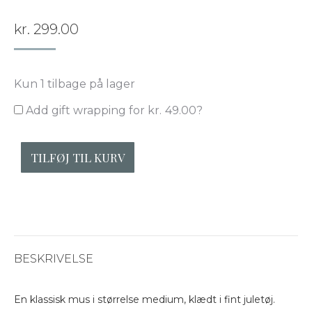
kr.
299.00
Kun 1 tilbage på lager
Add
Add gift wrapping for
kr.
49.00
?
gift
TILFØJ TIL KURV
wrapping
for
kr.
49.00
?
BESKRIVELSE
En klassisk mus i størrelse medium, klædt i fint juletøj.