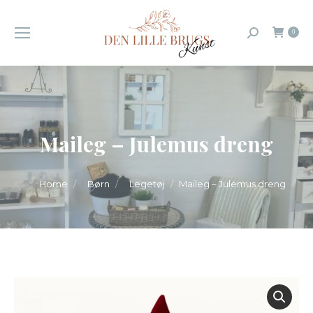
0
Search:
Maileg – Julemus dreng
You are here:
Home
Børn
Legetøj
Maileg – Julemus dreng