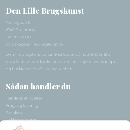
Den Lille Brugskunst
Nørregade 6,
6740 Bramming
+45 26281890
kontakt@denlillebrugskunst.dk
Den lille brugskunst er din livsstilsbutik på nettet. Den lille
brugskunst er den fysiske butik som er tilknyttet webshoppen
og butikken ejes af Susanne Nielsen.
Sådan handler du
Handelsbetingelser
Fragt og levering
Betaling
Reklamationsret
Kundeservice