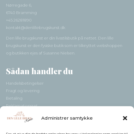
Nørregade 6,
6740 Bramming
+45 26281890
kontakt@denlillebrugskunst.dk
Den lille brugskunst er din livsstilsbutik på nettet. Den lille
brugskunst er den fysiske butik som er tilknyttet webshoppen
og butikken ejes af Susanne Nielsen.
Sådan handler du
Handelsbetingelser
Fragt og levering
Betaling
Reklamationsret
Kundeservice
Administrer samtykke
Sådan handler du
Kontakt
For at give dig de bedste oplevelser bruger vi teknologier som cookies til