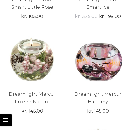
Smart Little Rose
Smart Ice
Den
De
kr.
105.00
kr.
325.00
kr.
199.00
oprindelige
akt
pris
pris
var:
er:
kr.325.00.
kr.1
Dreamlight Mercur
Dreamlight Mercur
Frozen Nature
Hanamy
kr.
145.00
kr.
145.00