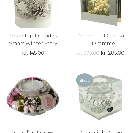
Dreamlight Candela
Dreamlight Cerosa
Smart Winter Story
LED ramme
Den
De
kr.
145.00
kr.
375.00
kr.
285.00
oprindelige
akt
pris
pris
var:
er:
Tilbud!
kr.375.00.
kr.
Dreamlight Crown
Dreamlight Cube