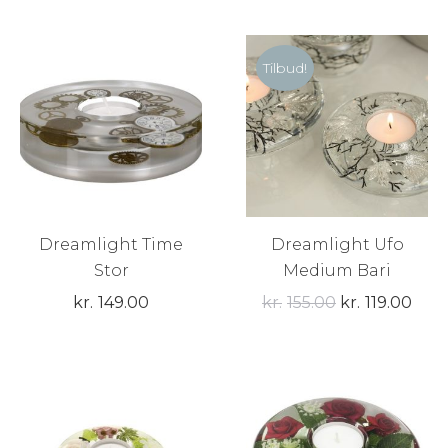
Tilbud!
Dreamlight Time
Dreamlight Ufo
Stor
Medium Bari
Den
Den
kr.
149.00
kr.
155.00
kr.
119.00
oprindelige
aktu
pris
pris
var:
er:
kr.155.00.
kr.11